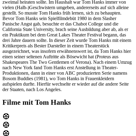
zweimal heiraten sollte. Im Haushalt war Tom Hanks immer von
vielen (Halb-)Geschwistern umgeben, andererseits auf sich alleine
gestellt. So musste Tom Hanks früh lernen, sich zu behaupten.
Bevor Tom Hanks sein Spielfilmdebüt 1980 in dem Slasher
Panische Angst gab, besuchte er das Chabot College und die
California State University, brach seine Ausbildung aber ab, als er
ein Praktikum bei dem Great Lakes Theater Festival begann, das
drei Jahre dauern sollte. In dieser Zeit wurde Tom Hanks mit einem
Kritikerpreis als Bester Darsteller in einem Theaterstück
ausgezeichnet, was insofern erwähnenswert ist, da Tom Hanks hier
einen seiner seltenen Auftritte als Bösewicht hat (Proteus aus
Shakespeares The Two Gentlemen of Verona). Nach einem Umzug
nach New York fand Tom Hanks erst Anstellung in Theater-
Produktionen, dann in einer von ABC produzierten Serie namens
Bosom Buddies (1981), wo Tom Hanks in Frauenkleidern
aufspielen durfte. Hierfür wechselte er wieder auf die andere Seite
der Staaten, nach Los Angeles.
Filme mit Tom Hanks