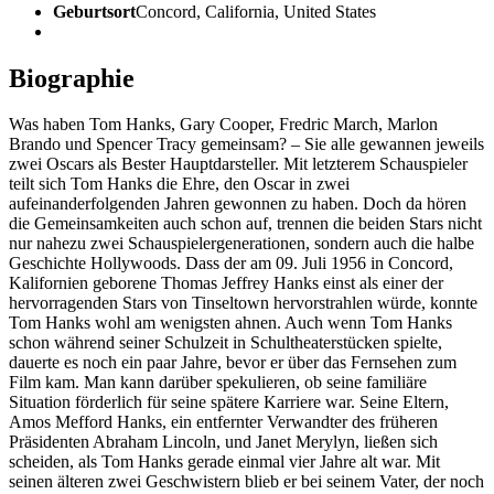
Geburtsort
Concord, California, United States
Biographie
Was haben Tom Hanks, Gary Cooper, Fredric March, Marlon
Brando und Spencer Tracy gemeinsam? – Sie alle gewannen jeweils
zwei Oscars als Bester Hauptdarsteller. Mit letzterem Schauspieler
teilt sich Tom Hanks die Ehre, den Oscar in zwei
aufeinanderfolgenden Jahren gewonnen zu haben. Doch da hören
die Gemeinsamkeiten auch schon auf, trennen die beiden Stars nicht
nur nahezu zwei Schauspielergenerationen, sondern auch die halbe
Geschichte Hollywoods. Dass der am 09. Juli 1956 in Concord,
Kalifornien geborene Thomas Jeffrey Hanks einst als einer der
hervorragenden Stars von Tinseltown hervorstrahlen würde, konnte
Tom Hanks wohl am wenigsten ahnen. Auch wenn Tom Hanks
schon während seiner Schulzeit in Schultheaterstücken spielte,
dauerte es noch ein paar Jahre, bevor er über das Fernsehen zum
Film kam. Man kann darüber spekulieren, ob seine familiäre
Situation förderlich für seine spätere Karriere war. Seine Eltern,
Amos Mefford Hanks, ein entfernter Verwandter des früheren
Präsidenten Abraham Lincoln, und Janet Merylyn, ließen sich
scheiden, als Tom Hanks gerade einmal vier Jahre alt war. Mit
seinen älteren zwei Geschwistern blieb er bei seinem Vater, der noch